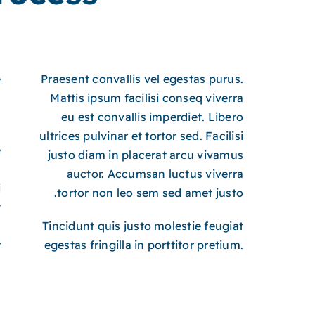
e
Praesent convallis vel egestas purus.
.
Mattis ipsum facilisi conseq viverra
eu est convallis imperdiet. Libero
a
ultrices pulvinar et tortor sed. Facilisi
e
justo diam in placerat arcu vivamus
.
auctor. Accumsan luctus viverra
i
tortor non leo sem sed amet justo.
t
.
Tincidunt quis justo molestie feugiat
.
egestas fringilla in porttitor pretium.