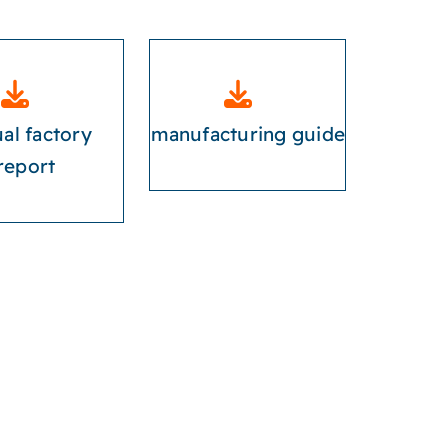
al factory
manufacturing guide
report