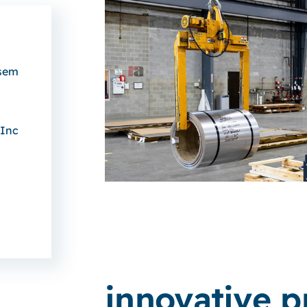
 sem
Inc.
innovative p