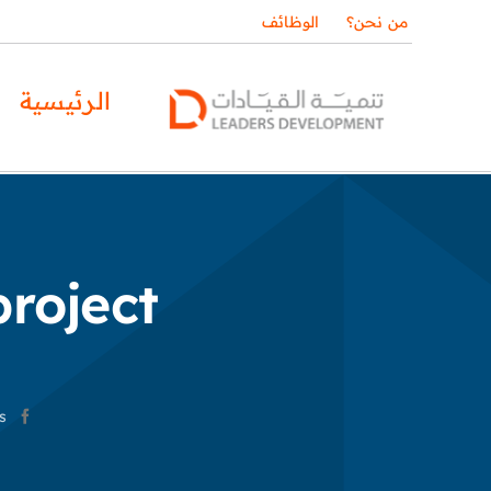
Ski
من نحن؟
الوظائف
t
conten
الرئيسية
roject.
s